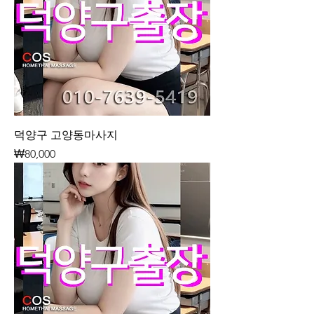
덕양구 고양동마사지
가격
₩80,000