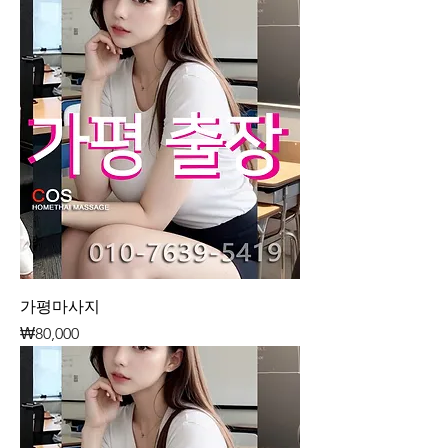
가평마사지
가격
₩80,000