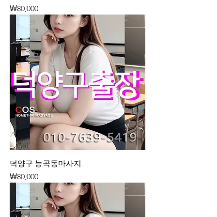
가격
₩80,000
덕양구 능곡동마사지
가격
₩80,000