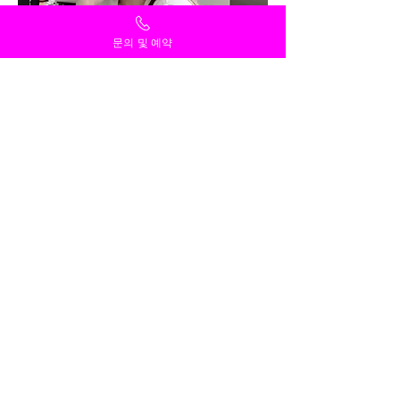
문의 및 예약
덕양구 대덕동마사지
가격
₩80,000