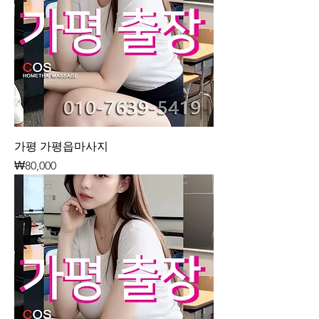
가평 가평읍마사지
가격
₩80,000