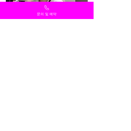
문의 및 예약
용산구 후암동홈타이
가격
₩80,000