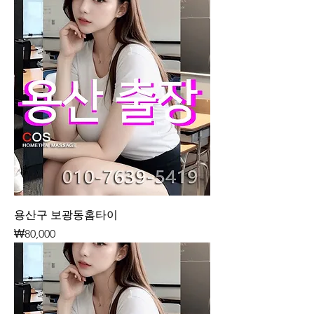
용산구 보광동홈타이
가격
₩80,000