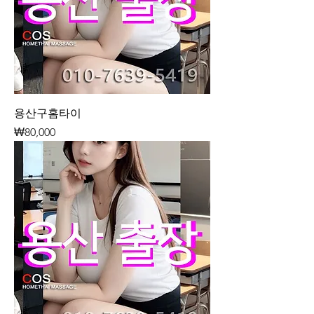
용산구홈타이
가격
₩80,000