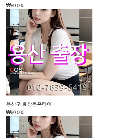
가격
₩80,000
용산구 효창동홈타이
가격
₩80,000