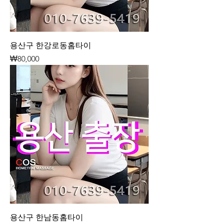
용산구 한강로동홈타이
가격
₩80,000
용산구 한남동홈타이