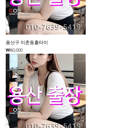
용산구 이촌동홈타이
가격
₩80,000