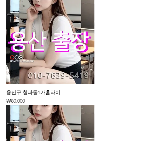
용산구 청파동1가홈타이
가격
₩80,000