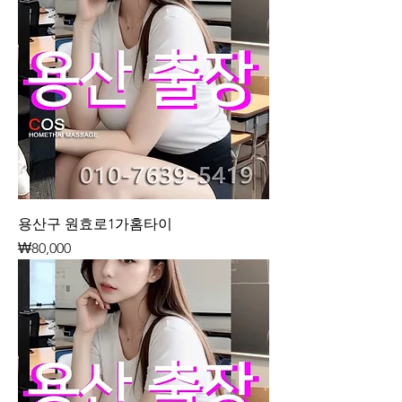
용산구 원효로1가홈타이
가격
₩80,000