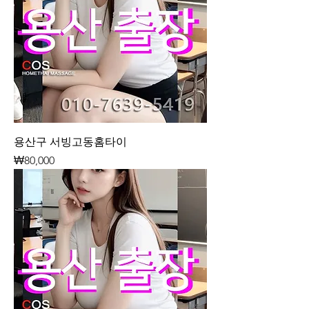
용산구 서빙고동홈타이
가격
₩80,000