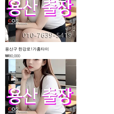
용산구 한강로1가홈타이
가격
₩80,000