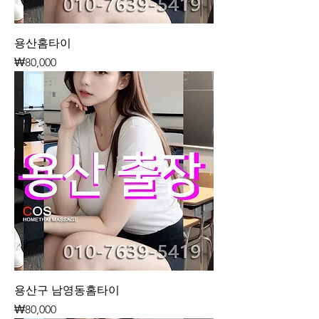
용산홈타이
가격
₩80,000
용산구 남영동홈타이
가격
₩80,000