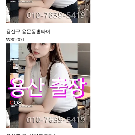
용산구 용문동홈타이
가격
₩80,000