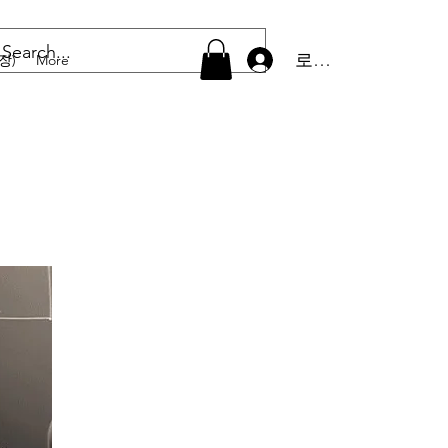
로그인
장)
More