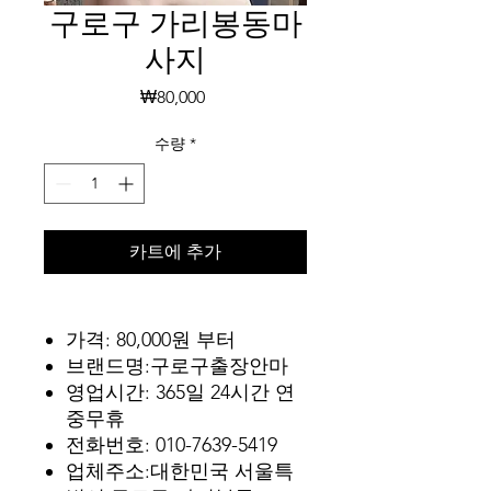
구로구 가리봉동마
사지
가
₩80,000
격
수량
*
카트에 추가
가격: 80,000원 부터
브랜드명:구로구출장안마
영업시간: 365일 24시간 연
중무휴
전화번호: 010-7639-5419
업체주소:대한민국 서울특