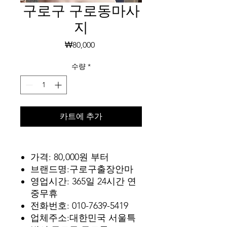
구로구 구로동마사
지
가
₩80,000
격
수량
*
카트에 추가
가격: 80,000원 부터
브랜드명:구로구출장안마
영업시간: 365일 24시간 연
중무휴
전화번호: 010-7639-5419
업체주소:대한민국 서울특