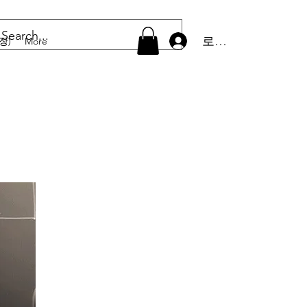
로그인
장)
More