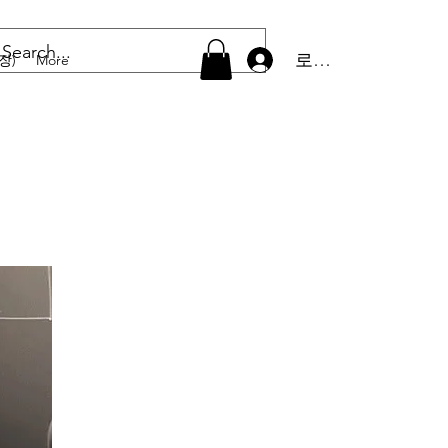
로그인
장)
More