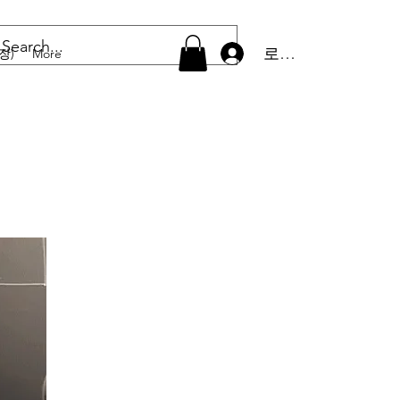
로그인
장)
More