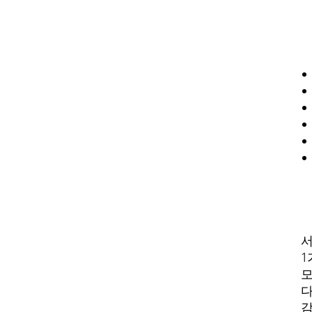
서
1
모
감