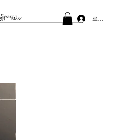
로그인
장)
More